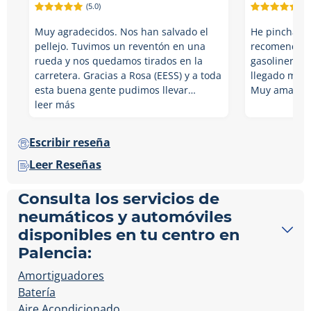
(5.0)
(5.
Muy agradecidos. Nos han salvado el
He pinchado 
pellejo. Tuvimos un reventón en una
recomendado 
rueda y nos quedamos tirados en la
gasolinera d
carretera. Gracias a Rosa (EESS) y a toda
llegado me h
esta buena gente pudimos llevar…
Muy amables 
leer más
Escribir reseña
Leer Reseñas
Consulta los servicios de
neumáticos y automóviles
disponibles en tu centro en
Palencia:
Amortiguadores
Batería
Aire Acondicionado