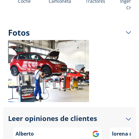
Coche
Camioneta
Tractores
Ingenier
Civil
Fotos
Leer opiniones de clientes
Alberto
lorena coll