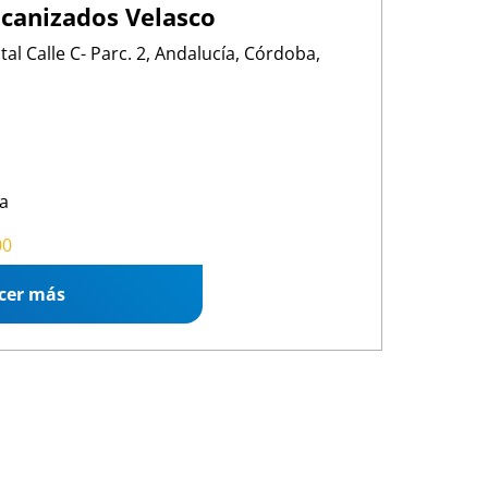
canizados Velasco
otal Calle C- Parc. 2, Andalucía, Córdoba,
a
30 13:30
/
16:00 19:30
00
cer más