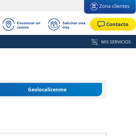
Zona clientes
Encontrar un
Solicitar una
Contacto
centro
cita
MIS SERVICIOS
Geolocalícenme