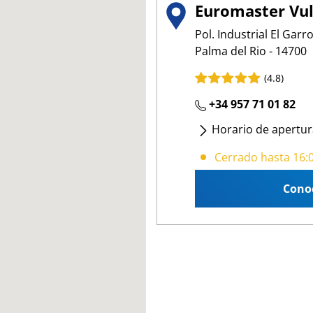
Euromaster Vul
Pol. Industrial El Garr
Palma del Rio - 14700
(4.8)
+34 957 71 01 82
Horario de apertur
Lunes
- Viernes
:
08:
Cerrado hasta 16:
Sábado
:
09:00 13:00
Cono