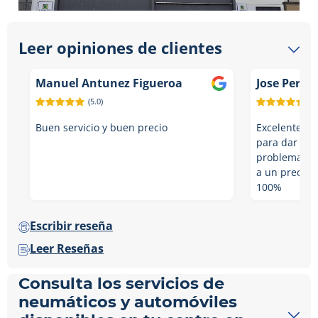
Leer opiniones de clientes
Manuel Antunez Figueroa
Jose Perez
(5.0)
(5.
Buen servicio y buen precio
Excelente tr
para dar una
problema. M
a un precio 
100%
Escribir reseña
Leer Reseñas
Consulta los servicios de
neumáticos y automóviles