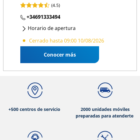
(4.5)
+34691333494
Horario de apertura
Lunes
- Viernes
:
09:00 14:00
/
16:00 19:00
Cerrado hasta 09:00 10/08/2026
Conocer más
+500 centros de servicio
2000 unidades móviles
preparadas para atenderte