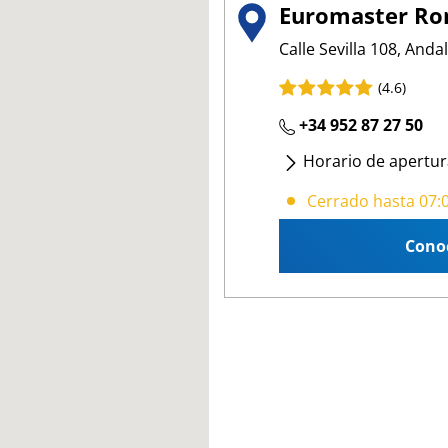
Euromaster Ro
Calle Sevilla 108, And
(4.6)
+34 952 87 27 50
Horario de apertur
Lunes
- Viernes
:
07:
Cerrado hasta 07:
Cono