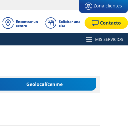
Zona clientes
Encontrar un
Solicitar una
Contacto
centro
cita
MIS SERVICIOS
Geolocalícenme