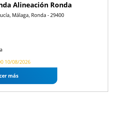
nda Alineación Ronda
alucía, Málaga, Ronda - 29400
a
00 15:00
00 10/08/2026
cer más