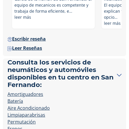
equipo de mecanicos es competente y
El equipo es
trabaja de forma eficiente, e…
explican tod
leer más
opcio…
leer más
Escribir reseña
Leer Reseñas
Consulta los servicios de
neumáticos y automóviles
disponibles en tu centro en San
Fernando:
Amortiguadores
Batería
Aire Acondicionado
Limpiaparabrisas
Permutación
Frenos