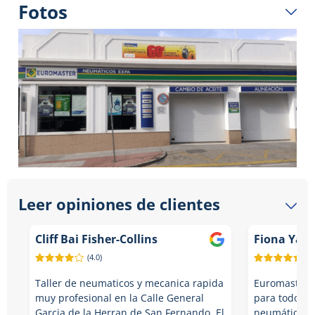
Fotos
Leer opiniones de clientes
Cliff Bai Fisher-Collins
Fiona Yagü
(4.0)
(5.
Taller de neumaticos y mecanica rapida
Euromaster e
muy profesional en la Calle General
para todo lo
Garcia de la Herran de San Fernando. El
neumáticos y