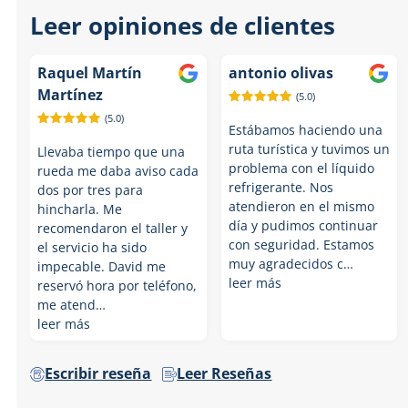
of
Leer opiniones de clientes
3
Raquel Martín
antonio olivas
Martínez
(5.0)
(5.0)
Estábamos haciendo una
ruta turística y tuvimos un
Llevaba tiempo que una
problema con el líquido
rueda me daba aviso cada
refrigerante. Nos
dos por tres para
atendieron en el mismo
hincharla. Me
día y pudimos continuar
recomendaron el taller y
con seguridad. Estamos
el servicio ha sido
muy agradecidos c…
impecable. David me
leer más
reservó hora por teléfono,
me atend…
leer más
Escribir reseña
Leer Reseñas