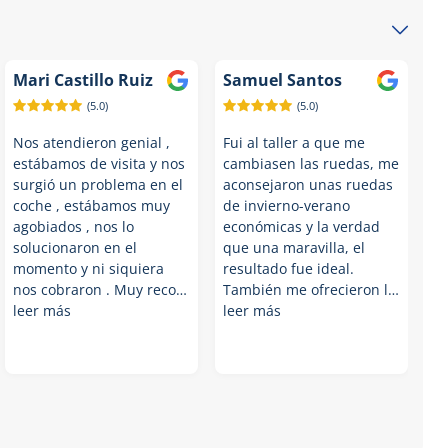
Mari Castillo Ruiz
Samuel Santos
(5.0)
(5.0)
Nos atendieron genial ,
Fui al taller a que me
estábamos de visita y nos
cambiasen las ruedas, me
surgió un problema en el
aconsejaron unas ruedas
coche , estábamos muy
de invierno-verano
agobiados , nos lo
económicas y la verdad
solucionaron en el
que una maravilla, el
momento y ni siquiera
resultado fue ideal.
nos cobraron . Muy reco…
También me ofrecieron l…
leer más
leer más