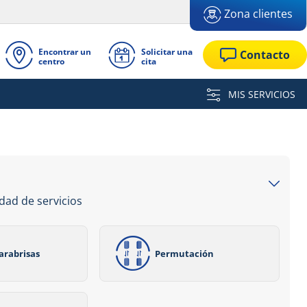
Zona clientes
Encontrar un
Solicitar una
Contacto
centro
cita
MIS SERVICIOS
dad de servicios
arabrisas
Permutación