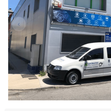
Item
1