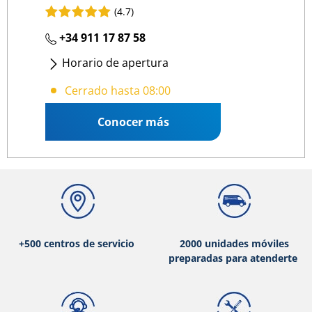
(4.7)
+34 911 17 87 58
Horario de apertura
Lunes
- Viernes
:
08:00 14:00
/
15:00 18:00
Cerrado hasta 08:00
Conocer más
+500 centros de servicio
2000 unidades móviles
preparadas para atenderte