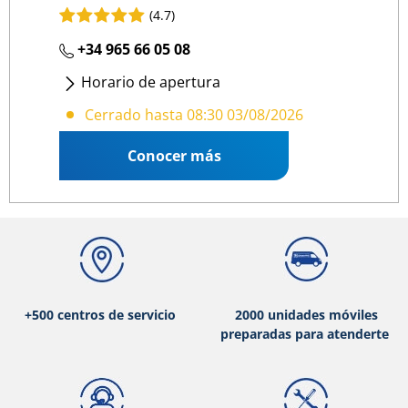
(4.7)
+34 965 66 05 08
Horario de apertura
Lunes - Viernes
: 08:30 13:30
/
16:00 19:00
Cerrado hasta 08:30 03/08/2026
Conocer más
+500 centros de servicio
2000 unidades móviles
preparadas para atenderte