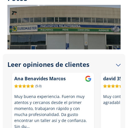
Leer opiniones de clientes
Ana Benavides Marcos
david 350 z
(5.0)
(5.
Muy buena experiencia. Fueron muy
Muy contento
atentos y cercanos desde el primer
agradables,t
momento, trabajaron rápido y con
mucha profesionalidad. Da gusto
encontrar un taller así y de confianza.
Sin du…