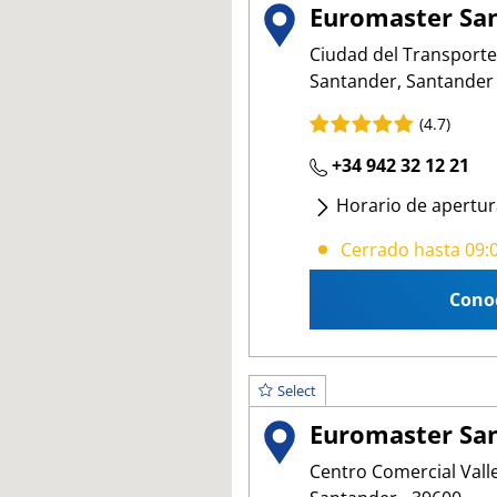
Euromaster San
Ciudad del Transporte
Santander, Santander 
(4.7)
+34 942 32 12 21
Horario de apertur
Lunes
- Viernes
:
09:
Cerrado hasta 09:
Cono
Select
Euromaster San
Centro Comercial Valle