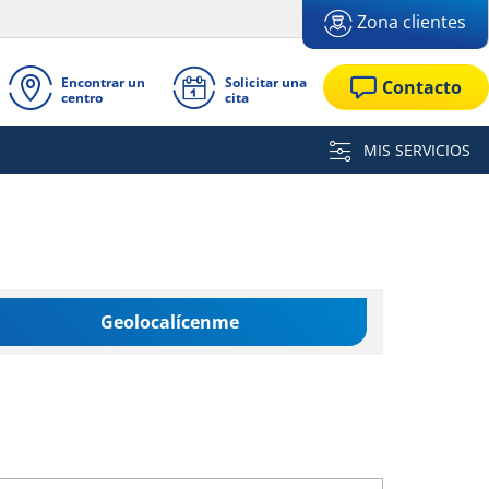
Zona clientes
Encontrar un
Solicitar una
Contacto
centro
cita
MIS SERVICIOS
Geolocalícenme