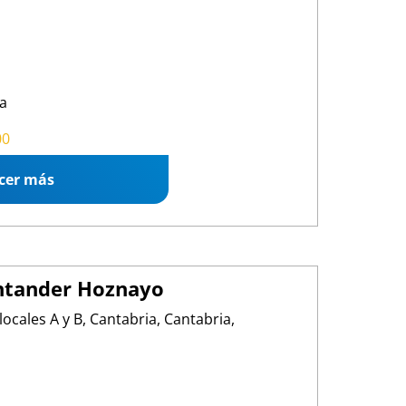
a
00 22:00
00
cer más
ntander Hoznayo
locales A y B, Cantabria, Cantabria,