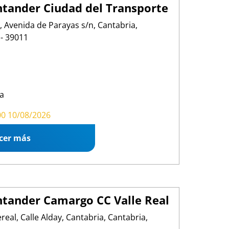
tander Ciudad del Transporte
, Avenida de Parayas s/n, Cantabria,
- 39011
a
00 13:00
/
15:00 19:00
00 10/08/2026
cer más
tander Camargo CC Valle Real
real, Calle Alday, Cantabria, Cantabria,