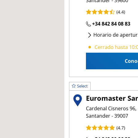
Santander - 39600
(4.4)
+34 842 84 08 83
Horario de apertur
Lunes
- Sábado
:
10:
Cerrado hasta 10:
Cono
Select
Euromaster Sa
Cardenal Cisneros 96, 
Santander - 39007
(4.7)