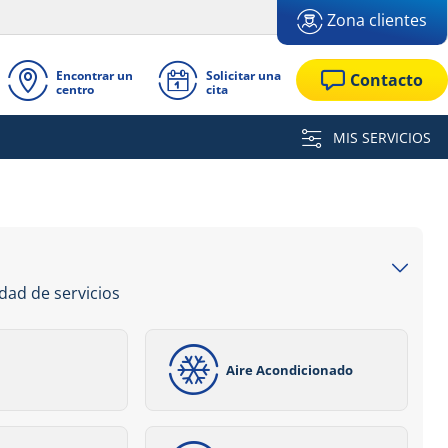
Zona clientes
Encontrar un
Solicitar una
Contacto
centro
cita
MIS SERVICIOS
dad de servicios
Aire Acondicionado