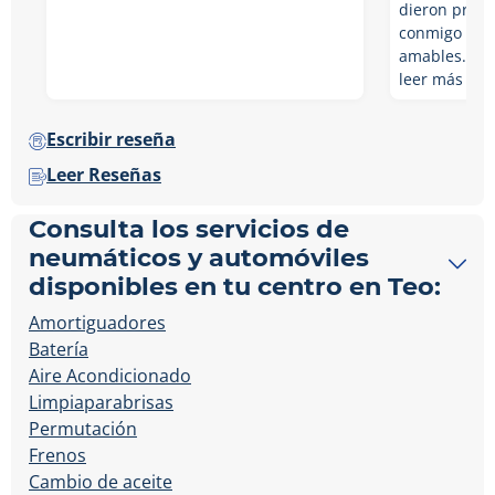
dieron pront
conmigo por
amables. T…
leer más
Escribir reseña
Leer Reseñas
Consulta los servicios de
neumáticos y automóviles
disponibles en tu centro en Teo:
Amortiguadores
Batería
Aire Acondicionado
Limpiaparabrisas
Permutación
Frenos
Cambio de aceite