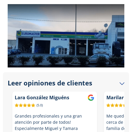
Leer opiniones de clientes
Lara González Miguéns
Marilar Ba
(5.0)
(5.
Grandes profesionales y una gran
Me quedé co
atención por parte de todos!
cerca de casa
Especialmente Miguel y Tamara
familia de m