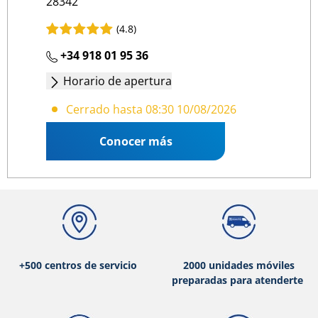
28342
(4.8)
+34 918 01 95 36
Horario de apertura
Lunes - Viernes
: 08:30 14:00
/
16:00 19:30
Cerrado hasta 08:30 10/08/2026
Conocer más
+500 centros de servicio
2000 unidades móviles
preparadas para atenderte