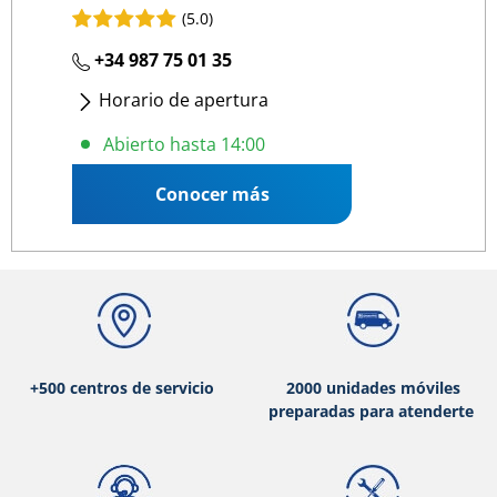
(5.0)
+34 987 75 01 35
Horario de apertura
Lunes
- Viernes
:
09:00 14:00
/
16:00 20:00
Abierto hasta 14:00
Sábado
:
09:00 13:30
Conocer más
+500 centros de servicio
2000 unidades móviles
preparadas para atenderte