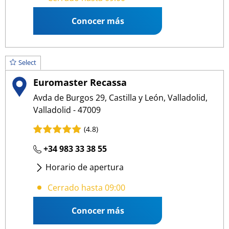
Conocer más
Select
Euromaster Recassa
Avda de Burgos 29, Castilla y León, Valladolid,
Valladolid - 47009
(4.8)
+34 983 33 38 55
Horario de apertura
Lunes
- Viernes
:
09:00 13:30
/
16:00 19:30
Cerrado hasta 09:00
Conocer más