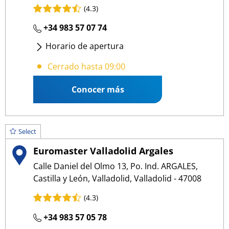
(4.3)
+34 983 57 07 74
Horario de apertura
Lunes
- Viernes
:
09:00 13:30
/
15:30 19:00
Cerrado hasta 09:00
Conocer más
Select
Euromaster Valladolid Argales
Calle Daniel del Olmo 13, Po. Ind. ARGALES,
Castilla y León, Valladolid, Valladolid - 47008
(4.3)
+34 983 57 05 78