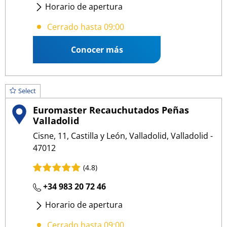
Horario de apertura
Lunes
- Viernes
:
09:00 13:30
/
15:30 19:00
Cerrado hasta 09:00
Conocer más
Select
Euromaster Recauchutados Peñas
Valladolid
Cisne, 11, Castilla y León, Valladolid, Valladolid -
47012
(4.8)
+34 983 20 72 46
Horario de apertura
Lunes
- Viernes
:
09:00 13:30
/
16:00 19:30
Cerrado hasta 09:00