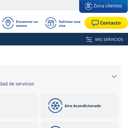
Zona clientes
Encontrar un
Solicitar una
Contacto
centro
cita
MIS SERVICIOS
dad de servicios
Aire Acondicionado