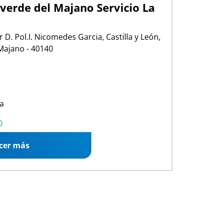
verde del Majano Servicio La
r D. Pol.I. Nicomedes Garcia, Castilla y León,
 Majano - 40140
a
00 19:00
0
cer más