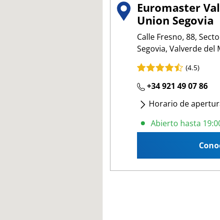
Euromaster Val
Union Segovia
Calle Fresno, 88, Secto
Segovia, Valverde del
(4.5)
+34 921 49 07 86
Horario de apertur
Lunes
- Viernes
:
08:
Abierto hasta 19:0
Cono