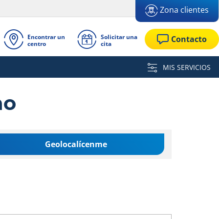
Zona clientes
Encontrar un
Solicitar una
Contacto
centro
cita
MIS SERVICIOS
no
Geolocalícenme