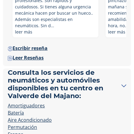
profesionales. Son rápidos y
pinchazo cua
cuidadosos. Si tienes alguna urgencia
mañana sábad
mecánica hacen por buscar un hueco..
recomiendo p
Además son especialistas en
amabilidad, 
neumáticos. Sin d…
hora, no…
leer más
leer más
Escribir reseña
Leer Reseñas
Consulta los servicios de
neumáticos y automóviles
disponibles en tu centro en
Valverde del Majano:
Amortiguadores
Batería
Aire Acondicionado
Permutación