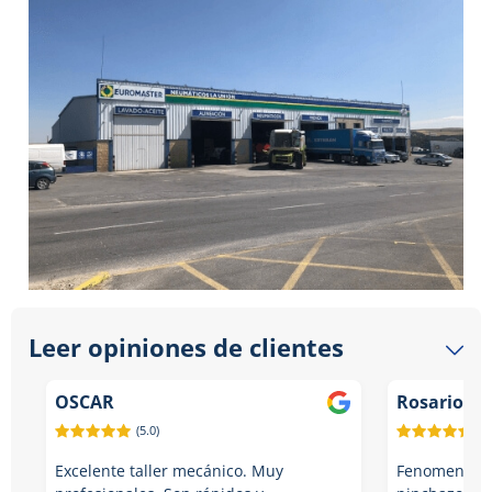
Leer opiniones de clientes
OSCAR
Rosario Ru
(5.0)
(5.
Excelente taller mecánico. Muy
Fenomenal. 