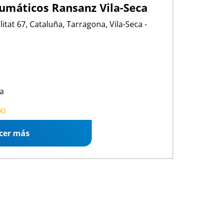
máticos Ransanz Vila-Seca
itat 67, Cataluña, Tarragona, Vila-Seca -
a
00 13:00
/
15:00 19:00
00
cer más