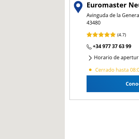
Euromaster Neu
Avinguda de la General
43480
(4.7)
+34 977 37 63 99
Horario de apertur
Lunes
- Viernes
:
08:
Cerrado hasta 08:
Cono