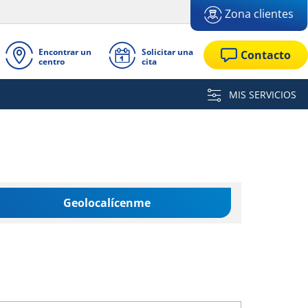
Zona clientes
Encontrar un
Solicitar una
Contacto
centro
cita
MIS SERVICIOS
Geolocalícenme