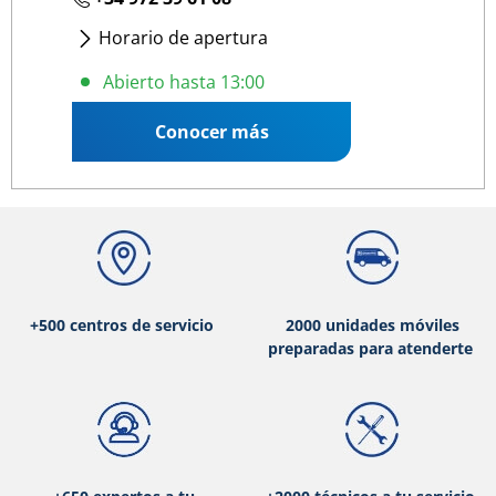
Horario de apertura
Lunes
- Viernes
:
09:00 13:00
/
15:00 19:00
Abierto hasta 13:00
Sábado
:
08:00 13:00
Conocer más
+500 centros de servicio
2000 unidades móviles
preparadas para atenderte