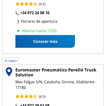
(4.5)
+34 972 24 08 16
Horario de apertura
Lunes
- Viernes
:
09:00 13:00
/
15:00 19:00
Abierto hasta 13:00
Sábado
:
08:00 13:00
Conocer más
Select
Euromaster Pneumàtics Perelló Truck
Solution
Mas Falgas S/N, Cataluña, Girona, Vilablareix -
17180
(4.5)
+34 972 39 61 08