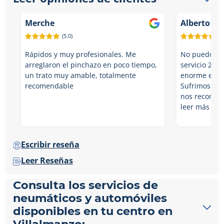
Merche
Alberto RN
(5.0)
(5.
Rápidos y muy profesionales. Me
No puedo est
arreglaron el pinchazo en poco tiempo,
servicio 24h 
un trato muy amable, totalmente
enorme empa
recomendable
Sufrimos pin
nos recomend
leer más
Escribir reseña
Leer Reseñas
Consulta los servicios de
neumáticos y automóviles
disponibles en tu centro en