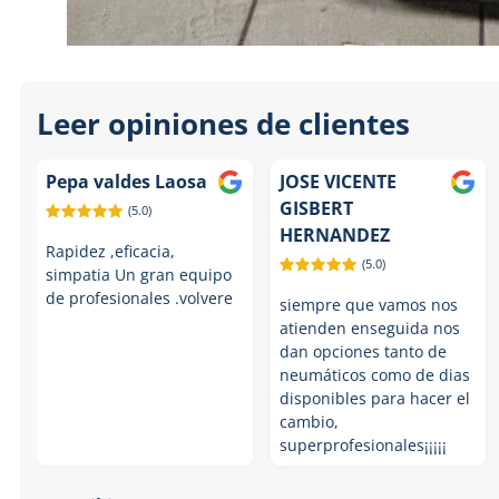
Item
1
of
Leer opiniones de clientes
7
Pepa valdes Laosa
JOSE VICENTE
GISBERT
(5.0)
HERNANDEZ
Rapidez ,eficacia,
(5.0)
simpatia Un gran equipo
de profesionales .volvere
siempre que vamos nos
atienden enseguida nos
dan opciones tanto de
neumáticos como de dias
disponibles para hacer el
cambio,
superprofesionales¡¡¡¡¡