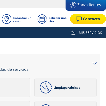
Zona clientes
Encontrar un
Solicitar una
Contacto
centro
cita
MIS SERVICIOS
dad de servicios
Limpiaparabrisas