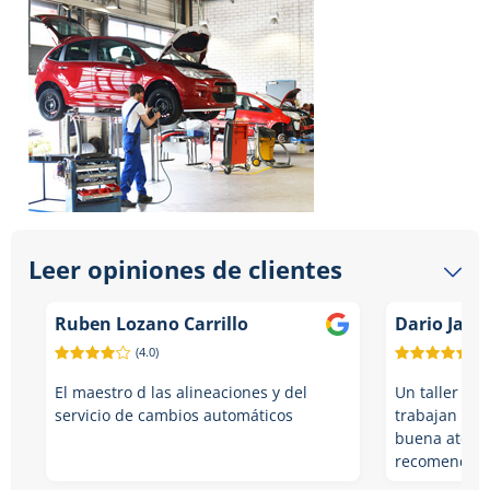
Leer opiniones de clientes
Ruben Lozano Carrillo
Dario Jamb
(4.0)
(5.
El maestro d las alineaciones y del
Un taller me
servicio de cambios automáticos
trabajan con
buena atenci
recomendab