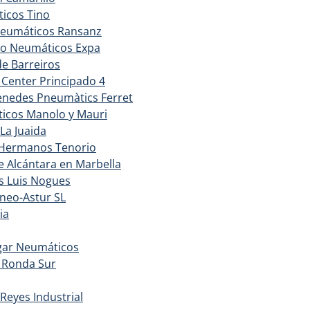
icos Tino
Neumáticos Ransanz
o Neumáticos Expa
e Barreiros
Center Principado 4
enedes Pneumàtics Ferret
icos Manolo y Mauri
La Juaida
a Hermanos Tenorio
 Alcántara en Marbella
s Luis Nogues
ineo-Astur SL
ia
gar Neumáticos
 Ronda Sur
eyes Industrial