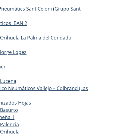
Pneumàtics Sant Celoni (Grupo Sant
icos IBAN 2
Orihuela La Palma del Condado
Jorge Lopez
ner
 Lucena
ico Neumáticos Vallejo – Colbrand (Las
nizados Hojas
Basurto
meña 1
Palencia
Orihuela