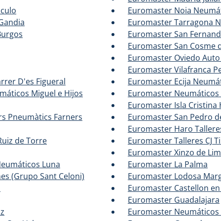
iculo
Euromaster Noia Neumát
Gandia
Euromaster Tarragona 
Burgos
Euromaster San Fernand
Euromaster San Cosme d
Euromaster Oviedo Auto 
Euromaster Vilafranca P
arrer D'es Figueral
Euromaster Ecija Neumát
áticos Miguel e Hijos
Euromaster Neumáticos 
Euromaster Isla Cristin
rs Pneumàtics Farners
Euromaster San Pedro de
Euromaster Haro Tallere
uiz de Torre
Euromaster Talleres CJ T
Euromaster Xinzo de Lim
 Neumáticos Luna
Euromaster La Palma
es (Grupo Sant Celoni)
Euromaster Lodosa Mar
z
Euromaster Castellon en
Euromaster Guadalajara
nz
Euromaster Neumáticos R