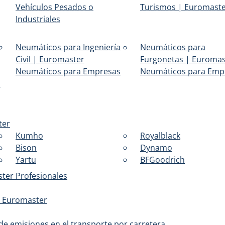
Vehículos Pesados o
Turismos | Euromast
Industriales
Neumáticos para Ingeniería
Neumáticos para
Civil | Euromaster
Furgonetas | Euromas
Neumáticos para Empresas
Neumáticos para Emp
|
ter
Kumho
Royalblack
Bison
Dynamo
Yartu
BFGoodrich
ter Profesionales
e Euromaster
e emisiones en el transporte por carretera