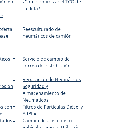
ión en
¿Cómo optimizar el TCO de
tu flota?
de
oferta
Reesculturado de
ease
neumáticos de camión
ticos
Servicio de cambio de
correa de distribución
Reparación de Neumáticos
resión
Seguridad y
Almacenamiento de
Neumáticos
os con
Filtros de Partículas Diésel y
er
AdBlue
tados
Cambio de aceite de tu
Vehículo Ligero o Utilitario