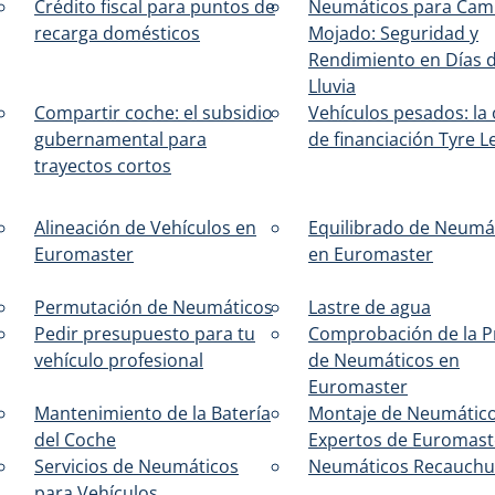
Crédito fiscal para puntos de
Neumáticos para Cam
recarga domésticos
Mojado: Seguridad y
Rendimiento en Días 
Lluvia
Compartir coche: el subsidio
Vehículos pesados: la 
gubernamental para
de financiación Tyre L
trayectos cortos
Alineación de Vehículos en
Equilibrado de Neumá
Euromaster
en Euromaster
Permutación de Neumáticos
Lastre de agua
Pedir presupuesto para tu
Comprobación de la P
vehículo profesional
de Neumáticos en
Euromaster
Mantenimiento de la Batería
Montaje de Neumátic
del Coche
Expertos de Euromast
Servicios de Neumáticos
Neumáticos Recauchu
para Vehículos