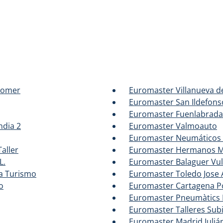
lomer
Euromaster Villanueva d
Euromaster San Ildefonso
Euromaster Fuenlabrada
dia 2
Euromaster Valmoauto
Euromaster Neumáticos 
aller
Euromaster Hermanos Mi
L.
Euromaster Balaguer Vul
a Turismo
Euromaster Toledo Jose
o
Euromaster Cartagena Po
Euromaster Pneumàtics 
Euromaster Talleres Subi
Euromaster Madrid Juliá