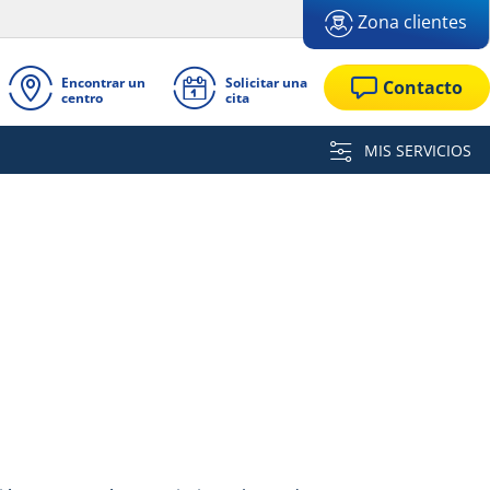
Zona clientes
Encontrar un
Solicitar una
Contacto
centro
cita
MIS SERVICIOS