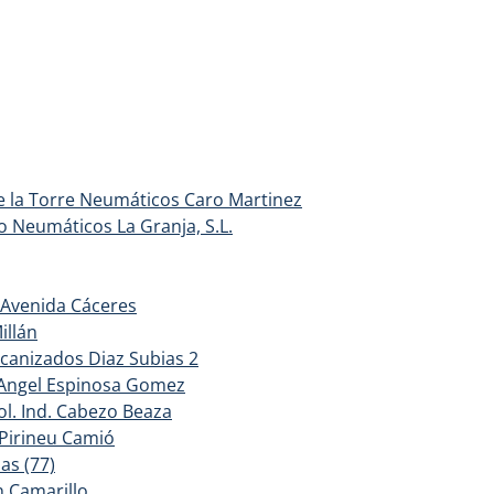
e la Torre Neumáticos Caro Martinez
 Neumáticos La Granja, S.L.
Avenida Cáceres
llán
canizados Diaz Subias 2
 Angel Espinosa Gomez
l. Ind. Cabezo Beaza
Pirineu Camió
as (77)
n Camarillo