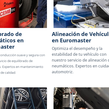
brado de
Alineación de Vehícu
ticos en
en Euromaster
aster
Optimiza el desempeño y la
estabilidad de tu vehículo con
conducción suave y segura con
nuestro servicio de alineación 
vicio de equilibrado de
neumáticos. Expertos en cuid
. Expertos en mantenimiento
automotriz.
de calidad.