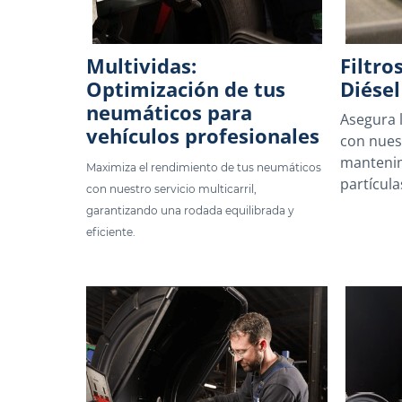
Multividas:
Filtro
Optimización de tus
Diésel
neumáticos para
Asegura l
vehículos profesionales
con nues
mantenim
Maximiza el rendimiento de tus neumáticos
partícula
con nuestro servicio multicarril,
garantizando una rodada equilibrada y
eficiente.