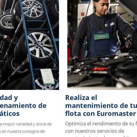
idad y
Realiza el
enamiento de
mantenimiento de t
ticos
flota con Euromaster
Optimiza el rendimiento de tu f
a mayor variedad y stock de
con nuestros servicios de
 en nuestra consigna de