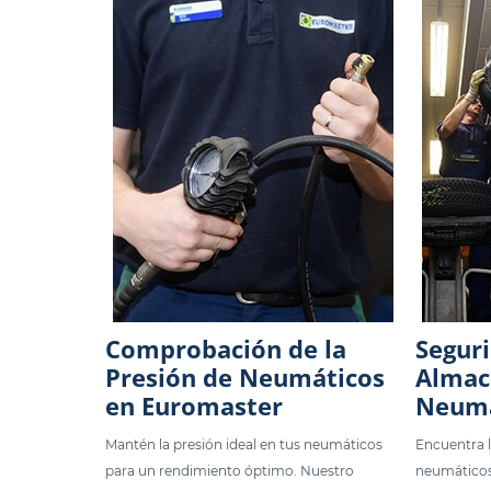
Comprobación de la
Segur
Presión de Neumáticos
Almac
en Euromaster
Neumá
Mantén la presión ideal en tus neumáticos
Encuentra l
para un rendimiento óptimo. Nuestro
neumáticos