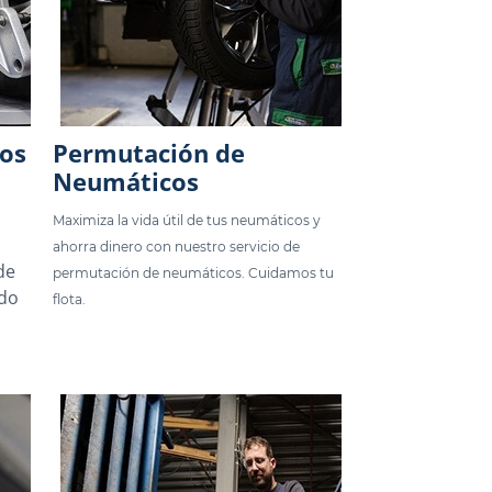
los
Permutación de
Neumáticos
Maximiza la vida útil de tus neumáticos y
ahorra dinero con nuestro servicio de
de
permutación de neumáticos. Cuidamos tu
ado
flota.