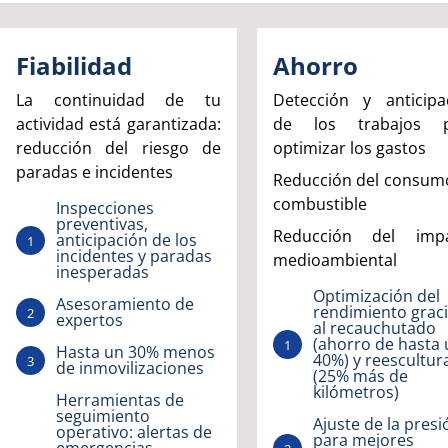
Fiabilidad
Ahorro
La continuidad de tu
Detección y anticipa
actividad está garantizada:
de los trabajos p
reducción del riesgo de
optimizar los gastos
paradas e incidentes
Reducción del consum
combustible
Inspecciones
preventivas,
Reducción del imp
anticipación de los
incidentes y paradas
medioambiental
inesperadas
Optimización del
Asesoramiento de
rendimiento grac
expertos
al recauchutado
(ahorro de hasta
Hasta un 30% menos
40%) y reescultu
de inmovilizaciones
(25% más de
kilómetros)
Herramientas de
seguimiento
Ajuste de la presi
operativo: alertas de
para mejores