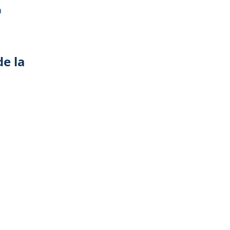
a
e la