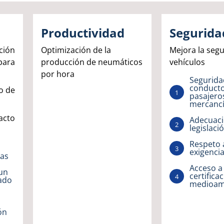
Productividad
Segurida
ción
Optimización de la
Mejora la segu
ara
producción de neumáticos
vehículos
por hora
Segurida
conducto
o de
pasajero
mercanc
acto
Adecuaci
legislaci
Respeto 
exigenci
ias
Acceso a 
 un
certifica
rado
medioam
ón