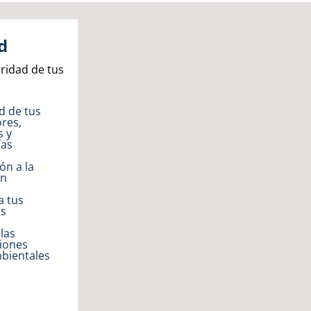
d
ridad de tus
d de tus
res,
s y
ías
ón a la
ón
a tus
as
las
ciones
bientales