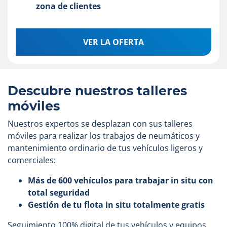
zona de clientes
VER LA OFERTA
Item
1
Descubre nuestros talleres
of
móviles
2
Nuestros expertos se desplazan con sus talleres
móviles para realizar los trabajos de neumáticos y
mantenimiento ordinario de tus vehículos ligeros y
comerciales:
Más de 600 vehículos para trabajar in situ con
total seguridad
Gestión de tu flota in situ totalmente gratis
Seguimiento 100% digital de tus vehículos y equipos.