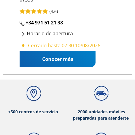
(4.6)
+34 971 51 21 38
Horario de apertura
Lunes
- Viernes
:
07:30 16:00
Cerrado hasta 07:30 10/08/2026
Conocer más
+500 centros de servicio
2000 unidades móviles
preparadas para atenderte