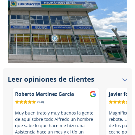
Leer opiniones de clientes
Roberto Martínez Garcia
javier fon
(5.0)
(5.
Muy buen trato y muy buenos la gente
Magnífico Tal
de aquí sobre todo Alfredo un hombre
rebote. Lleg
que sabe lo que hace me hizo una
de los pasad
Asistencia hace un mes y el tío un
coche por el 