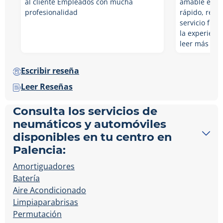
al cliente Empleados con mucha
amable en Es
profesionalidad
rápido, resol
servicio fue 
la experienci
leer más
Escribir reseña
Leer Reseñas
Consulta los servicios de
neumáticos y automóviles
disponibles en tu centro en
Palencia:
Amortiguadores
Batería
Aire Acondicionado
Limpiaparabrisas
Permutación