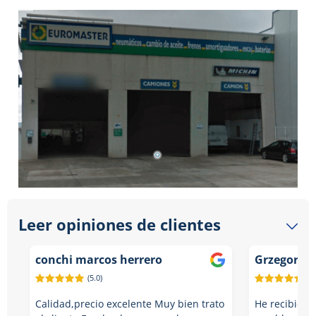
Leer opiniones de clientes
conchi marcos herrero
Grzegorz z
(5.0)
(5.
Calidad,precio excelente Muy bien trato
He recibido 